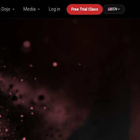
 Dojo
Media
Log in
EN
Free Trial Class
5