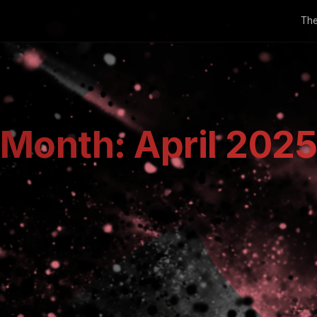
The
Month:
April 202